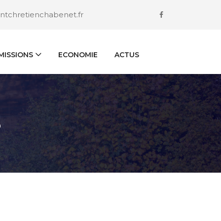
ntchretienchabenet.fr
ISSIONS
ECONOMIE
ACTUS
S