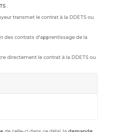
TS
.
loyeur transmet le contrat à la DDETS ou
on des contrats d'apprentissage de la
tre directement le contrat à la DDETS ou
se
de celle-ci dans ce délai, la
demande