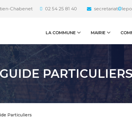
étien-Chabenet
02 54 25 81 40
secretariat
lepo
LA COMMUNE
MAIRIE
COMM
GUIDE PARTICULIER
ide Particuliers