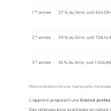
re
1
année
27 %
du Smic, soit
504,09 
e
2
année
39 %
du Smic, soit
728,14 
e
3
année
55 %
du Smic, soit
1 026,8
Rémunération brute mensuelle minimale
L'apprenti préparant une
licence profes
Des retenues pour avantages en nature (