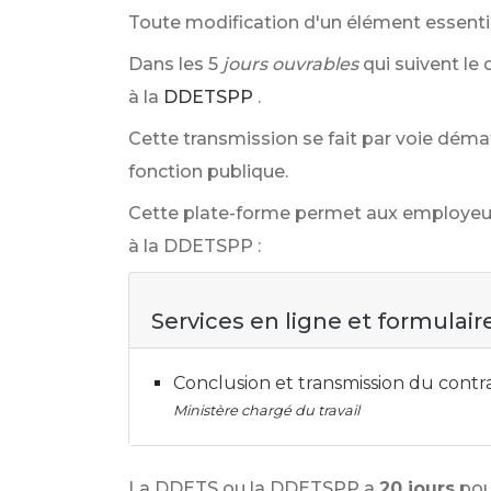
Toute modification d'un élément essentiel
Dans les 5
jours ouvrables
qui suivent le
à la
DDETSPP
.
Cette transmission se fait par voie démat
fonction publique.
Cette plate-forme permet aux employeurs 
à la DDETSPP :
Services en ligne et formulair
Conclusion et transmission du contr
Ministère chargé du travail
La DDETS ou la DDETSPP a
20 jours
pou