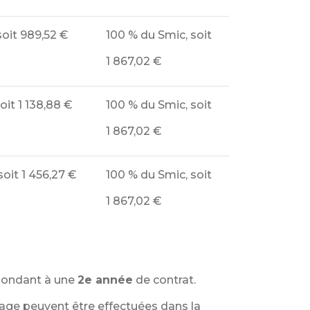
soit
989,52 €
100 %
du Smic, soit
1 867,02 €
oit
1 138,88 €
100 %
du Smic, soit
1 867,02 €
soit
1 456,27 €
100 %
du Smic, soit
1 867,02 €
pondant à une
2e année
de contrat.
age peuvent être effectuées dans la