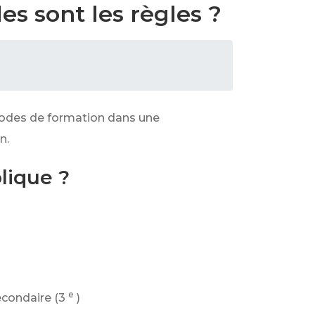
es sont les règles ?
riodes de formation dans une
n.
lique ?
e
econdaire (3
)