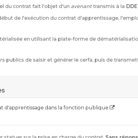
 du contrat fait l'objet d'un
avenant
transmis à la
DDE
 début de l'exécution du contrat d'apprentissage, l'emp
érialisée en utilisant la plate-forme de dématérialisati
publics de saisir et générer le cerfa, puis de transmet
es
at d'apprentissage dans la fonction publique
r statuer sur la prise en charge du contrat.
Sans répon