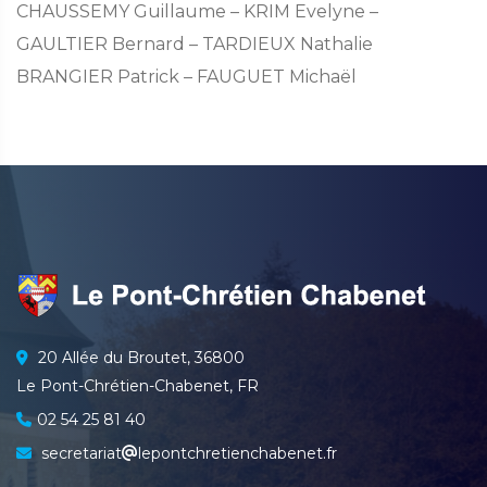
CHAUSSEMY Guillaume – KRIM Evelyne –
GAULTIER Bernard – TARDIEUX Nathalie
BRANGIER Patrick – FAUGUET Michaël
20 Allée du Broutet, 36800
Le Pont-Chrétien-Chabenet, FR
02 54 25 81 40
secretariat
lepontchretienchabenet.fr