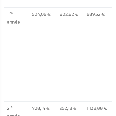
re
1
504,09 €
802,82 €
989,52 €
S
année
e
1
s
c
à
l
d
è
2
728,14 €
952,18 €
1 138,88 €
S