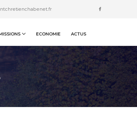
ntchretienchabenet.fr
ISSIONS
ECONOMIE
ACTUS
S