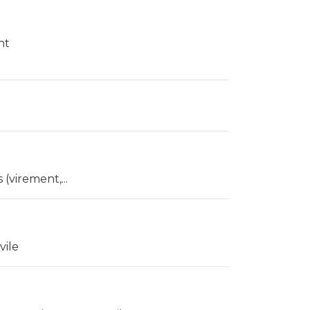
nt
(virement,...
vile