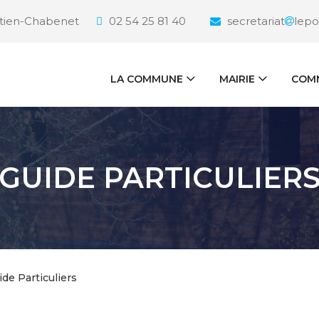
étien-Chabenet
02 54 25 81 40
secretariat
lepo
LA COMMUNE
MAIRIE
COMM
GUIDE PARTICULIER
ide Particuliers