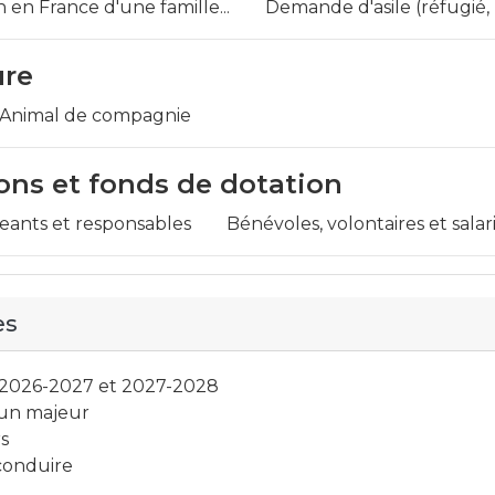
n en France d'une famille...
Demande d'asile (réfugié, 
ure
Animal de compagnie
ons et fonds de dotation
geants et responsables
Bénévoles, volontaires et salar
es
s 2026-2027 et 2027-2028
un majeur
s
 conduire