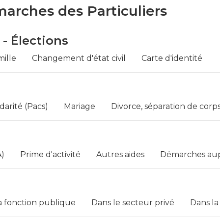
marches des Particuliers
 - Élections
mille
Changement d'état civil
Carte d'identité
idarité (Pacs)
Mariage
Divorce, séparation de corp
A)
Prime d'activité
Autres aides
Démarches aupr
a fonction publique
Dans le secteur privé
Dans la