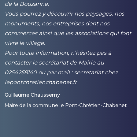
de la Bouzanne.
d
Vous pourrez y découvrir nos paysages, nos
V
monuments, nos entreprises dont nos
m
nt
commerces ainsi que les associations qui font
c
vivre le village.
v
Pour toute information, n’hésitez pas à
P
contacter le secrétariat de Mairie au
c
0254258140 ou par mail : secretariat
chez
0
lepontchretienchabenet.fr
l
Guillaume Chaussemy
G
Maire de la commune le Pont-Chrétien-Chabenet
M