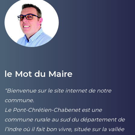
le Mot du Maire
“Bienvenue sur le site internet de notre
“
commune.
c
Le Pont-Chrétien-Chabenet est une
L
commune rurale au sud du département de
c
l’Indre où il fait bon vivre, située sur la vallée
l