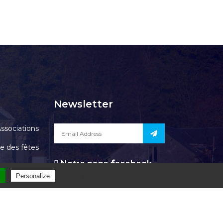
Newsletter
ssociations
le des fêtes
Notre page
acebook
Contact
l
Privacy policy
Personalize
OURGEAUD