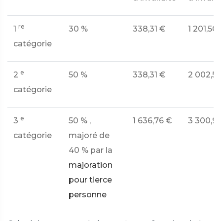
re
1
30 %
338,31 €
1 201,50
catégorie
e
2
50 %
338,31 €
2 002,5
catégorie
e
3
50 %
,
1 636,76 €
3 300,9
catégorie
majoré de
40 %
par la
majoration
pour tierce
personne