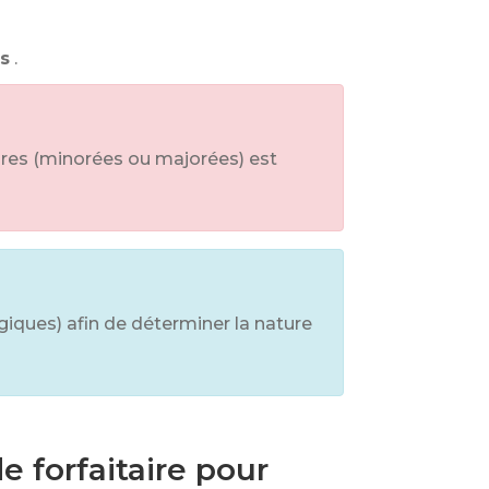
rs
.
ires (minorées ou majorées) est
giques) afin de déterminer la nature
e forfaitaire pour