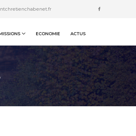
ntchretienchabenet.fr
ISSIONS
ECONOMIE
ACTUS
S