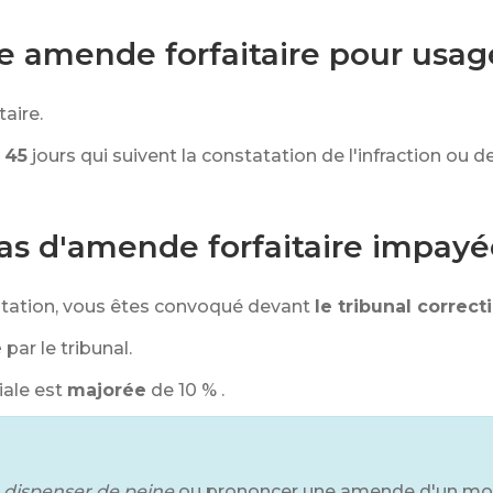
e amende forfaitaire pour usag
aire.
45
jours qui suivent la constatation de l'infraction ou de 
cas d'amende forfaitaire impay
station, vous êtes convoqué devant
le tribunal correct
é
par le tribunal.
ale est
majorée
de
10 %
.
dispenser de peine
ou prononcer une amende d'un monta