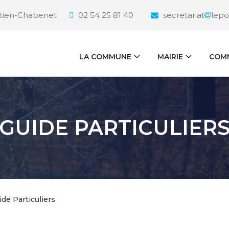
étien-Chabenet
02 54 25 81 40
secretariat
lepo
LA COMMUNE
MAIRIE
COMM
GUIDE PARTICULIER
ide Particuliers