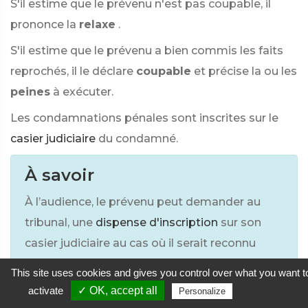
S'il estime que le prévenu n'est pas coupable, il
prononce la
relaxe
.
S'il estime que le prévenu a bien commis les faits
reprochés, il le déclare
coupable
et précise la ou les
peines
à exécuter.
Les condamnations pénales sont inscrites sur le
casier judiciaire
du condamné.
À savoir
À l’audience, le prévenu peut demander au
tribunal, une
dispense d'inscription
sur son
casier judiciaire au cas où il serait reconnu
coupable des faits.
This site uses cookies and gives you control over what you want t
activate
✓ OK, accept all
Privacy policy
Personalize