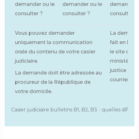
demander ou le
demander ou le
demander o
consulter ?
consulter ?
consulter ?
Vous pouvez demander
La demand
uniquement la communication
fait en lign
orale du contenu de votre casier
le site du
judiciaire.
ministère d
justice ou p
La demande doit être adressée au
courrier.
procureur de la République de
votre domicile.
Casier judiciaire bulletins B1, B2, B3 : quelles différ