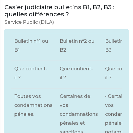
Casier judiciaire bulletins B1, B2, B3 :
quelles différences ?
Service Public (DILA)
Bulletin n°1 ou
Bulletin n°2 ou
Bulletin n°3
B1
B2
B3
Que contient-
Que contient-
Que contie
il ?
il ?
il ?
Toutes vos
Certaines de
• Certaines
condamnations
vos
vos
pénales.
condamnations
condamnat
pénales et
pénales,
sanctions
notamment