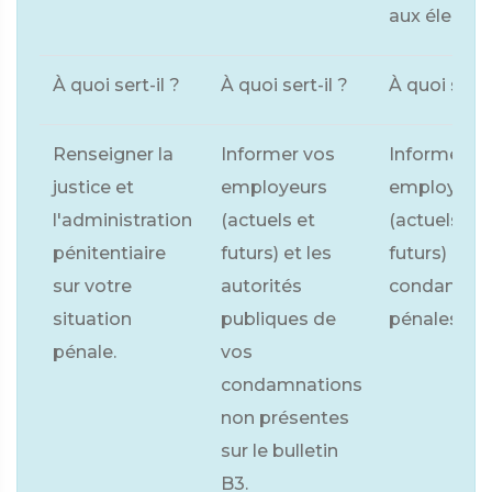
aux élection
À quoi sert-il ?
À quoi sert-il ?
À quoi sert-
Renseigner la
Informer vos
Informer v
justice et
employeurs
employeur
l'administration
(actuels et
(actuels et
pénitentiaire
futurs) et les
futurs) de 
sur votre
autorités
condamnat
situation
publiques de
pénales gra
pénale.
vos
condamnations
non présentes
sur le bulletin
B3.