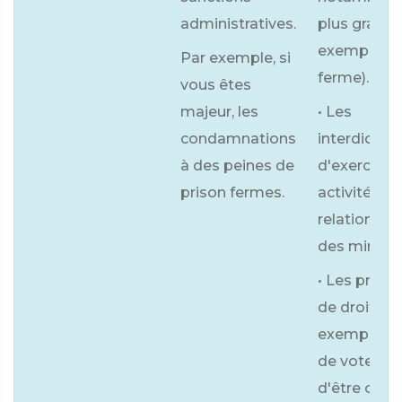
administratives.
plus graves
exemple, p
Par exemple, si
ferme).
vous êtes
majeur, les
• Les
condamnations
interdictio
à des peines de
d'exercer u
prison fermes.
activité en
relation av
des mineur
• Les privat
de droits (
exemple dr
de voter ou
d'être cand