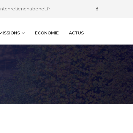
ntchretienchabenet.fr
ISSIONS
ECONOMIE
ACTUS
S