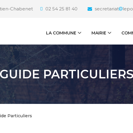
étien-Chabenet
02 54 25 81 40
secretariat
lepo
LA COMMUNE
MAIRIE
COMM
GUIDE PARTICULIER
ide Particuliers