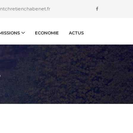
ntchretienchabenet.fr
ISSIONS
ECONOMIE
ACTUS
S