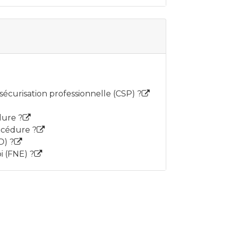
écurisation professionnelle (CSP) ?
dure ?
océdure ?
D) ?
i (FNE) ?