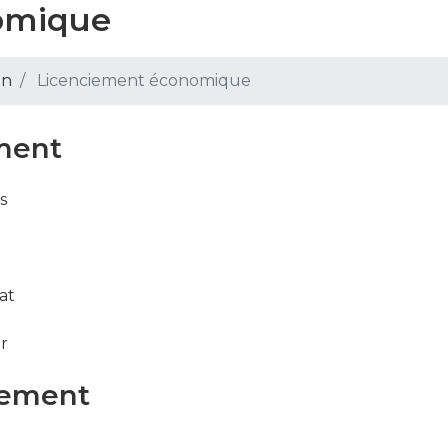
omique
on
Licenciement économique
ment
s
at
er
nement