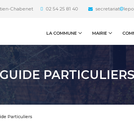
étien-Chabenet
02 54 25 81 40
secretariat
lepo
LA COMMUNE
MAIRIE
COMM
GUIDE PARTICULIER
ide Particuliers