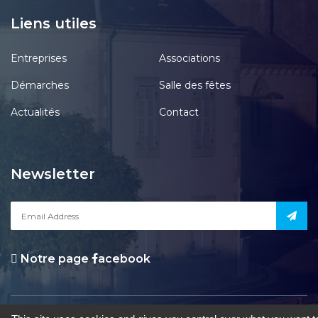
Liens utiles
Entreprises
Associations
Démarches
Salle des fêtes
Actualités
Contact
Newsletter
Notre page
acebook
le Pont-Chrétien-Chabenet
|
Mentions Légales
|
Accessibilité
|
Une