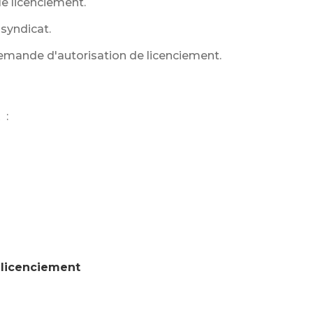
le licenciement.
 syndicat.
demande d'autorisation de licenciement.
R
:
e licenciement