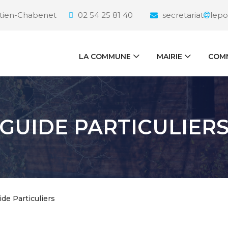
étien-Chabenet
02 54 25 81 40
secretariat
lepo
LA COMMUNE
MAIRIE
COMM
GUIDE PARTICULIER
ide Particuliers