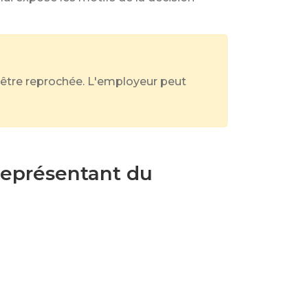
i être reprochée. L'employeur peut
 représentant du