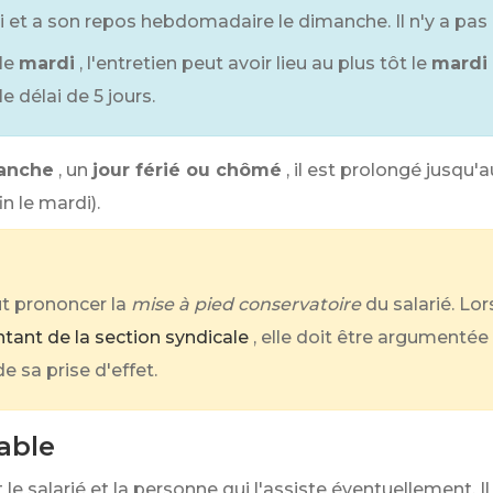
di et a son repos hebdomadaire le dimanche. Il n'y a pas 
le
mardi
, l'entretien peut avoir lieu au plus tôt le
mardi 
e délai de 5 jours.
anche
, un
jour férié ou chômé
, il est prolongé jusqu'
in le mardi).
ut prononcer la
mise à pied conservatoire
du salarié. Lo
tant de la section syndicale
, elle doit être argumentée
 sa prise d'effet.
able
e salarié et la personne qui l'assiste éventuellement. Il