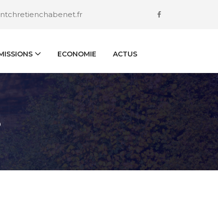
ntchretienchabenet.fr
ISSIONS
ECONOMIE
ACTUS
S