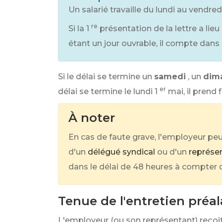
Un salarié travaille du lundi au vendre
re
Si la 1
présentation de la lettre a lieu 
étant un jour ouvrable, il compte dans l
Si le délai se termine un
samedi
, un
dim
er
délai se termine le lundi 1
mai, il prend f
À noter
En cas de faute grave, l'employeur pe
d'un
délégué syndical
ou d'un
représen
dans le délai de 48 heures à compter de
Tenue de l'entretien préal
L'employeur (ou son représentant) reçoit l