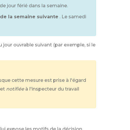
de jour férié dans la semaine.
de la semaine suivante
. Le samedi
au jour ouvrable suivant (par exemple, si le
rsque cette mesure est prise à l'égard
 et
notifiée
à l'inspecteur du travail
 lui expose les motifs de la décision