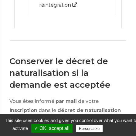
réintégration
Conserver le décret de
naturalisation si la
demande est acceptée
Vous êtes informé
par mail
de votre
inscription
dans le
décret de naturalisation
après sa publication au Journal officiel (ou par
This site uses cookies and gives you control over what you want t
courrier
activate
si vous n'avez pas communiqué
✓ OK, accept all
Privacy policy
Personalize