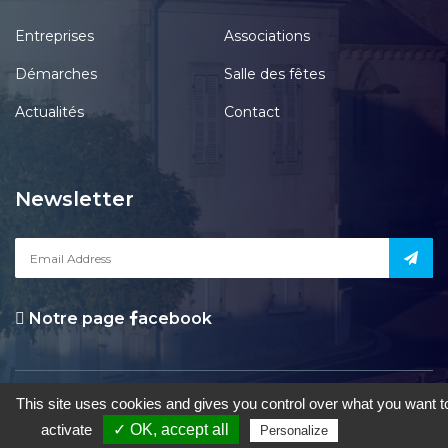
Entreprises
Associations
Démarches
Salle des fêtes
Actualités
Contact
Newsletter
Notre page
acebook
le Pont-Chrétien-Chabenet
|
Mentions Légales
|
Accessibilité
|
Une
This site uses cookies and gives you control over what you want t
création de Gil FOURGEAUD
activate
✓ OK, accept all
Privacy policy
Personalize