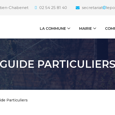
étien-Chabenet
02 54 25 81 40
secretariat
lepo
LA COMMUNE
MAIRIE
COMM
GUIDE PARTICULIER
ide Particuliers