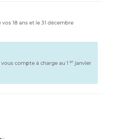
 vos 18 ans et le 31 décembre
er
ui vous compte à charge au 1
janvier