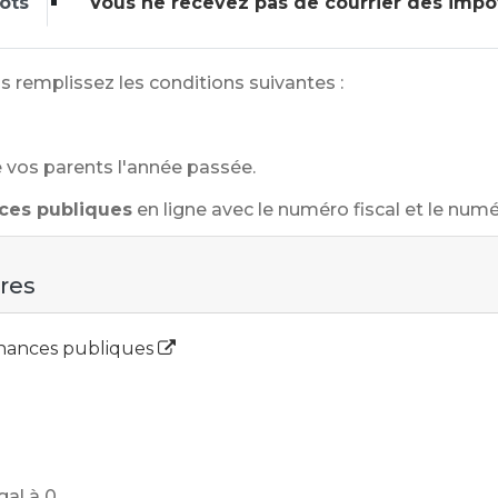
ôts
Vous ne recevez pas de courrier des impô
us remplissez les conditions suivantes :
e vos parents l'année passée.
nces publiques
en ligne avec le numéro fiscal et le numé
ires
Finances publiques
gal à 0.