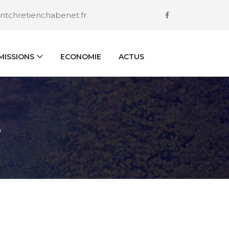
ntchretienchabenet.fr
ISSIONS
ECONOMIE
ACTUS
S