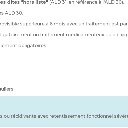
les dites "hors liste"
(ALD 31, en référence à l'ALD 30).
des ALD 30.
évisible supérieure à 6 mois avec un traitement est par
bligatoirement un traitement médicamenteux ou un appa
alement obligatoires :
s
uliers.
s ou récidivants avec retentissement fonctionnel sévè