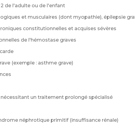
2 de l'adulte ou de l'enfant
ogiques et musculaires (dont myopathie), épilepsie gr
oniques constitutionnelles et acquises sévères
ionnelles de l'hémostase graves
ocarde
grave (exemple : asthme grave)
ences
nécessitant un traitement prolongé spécialisé
drome néphrotique primitif (insuffisance rénale)