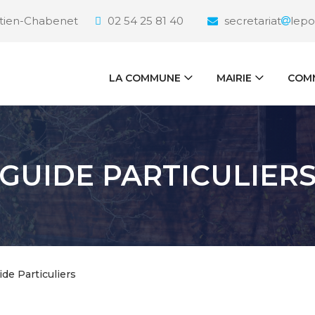
étien-Chabenet
02 54 25 81 40
secretariat
lepo
LA COMMUNE
MAIRIE
COMM
GUIDE PARTICULIER
ide Particuliers