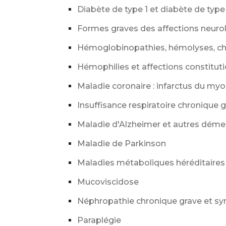
Diabète de type 1 et diabète de type 
Formes graves des affections neurol
Hémoglobinopathies, hémolyses, chr
Hémophilies et affections constitut
Maladie coronaire : infarctus du my
Insuffisance respiratoire chronique 
Maladie d'Alzheimer et autres dém
Maladie de Parkinson
Maladies métaboliques héréditaires 
Mucoviscidose
Néphropathie chronique grave et syn
Paraplégie