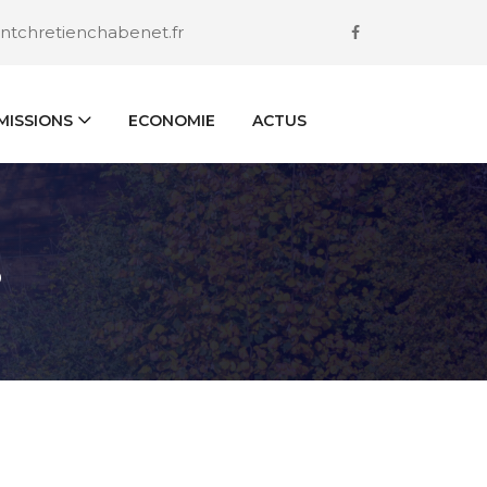
ntchretienchabenet.fr
ISSIONS
ECONOMIE
ACTUS
S