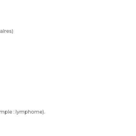
aires)
emple : lymphome).