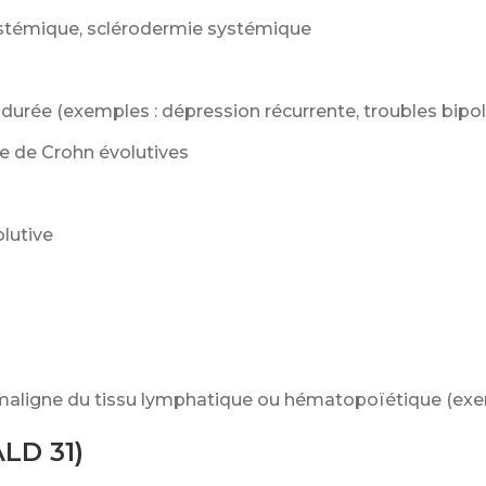
ystémique, sclérodermie systémique
durée (exemples : dépression récurrente, troubles bipol
e de Crohn évolutives
olutive
 maligne du tissu lymphatique ou hématopoïétique (ex
ALD 31)