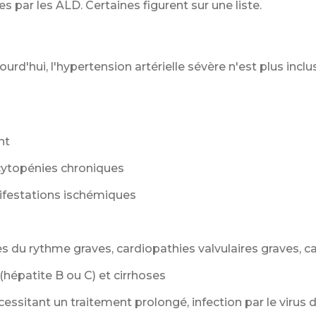
 par les ALD. Certaines figurent sur une liste.
jourd'hui, l'hypertension artérielle sévère n'est plus incl
nt
 cytopénies chroniques
ifestations ischémiques
es du rythme graves, cardiopathies valvulaires graves, 
(hépatite B ou C) et cirrhoses
écessitant un traitement prolongé, infection par le viru