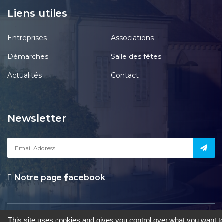
Liens utiles
Entreprises
Associations
Démarches
Salle des fêtes
Actualités
Contact
Newsletter
Notre page
acebook
le Pont-Chrétien-Chabenet
|
Mentions Légales
|
Accessibilité
|
Une
This site uses cookies and gives you control over what you want t