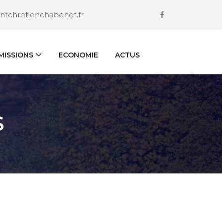
ntchretienchabenet.fr
ISSIONS
ECONOMIE
ACTUS
S