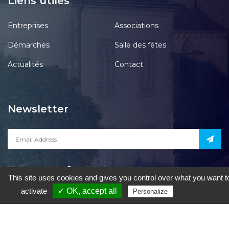
Liens utiles
Entreprises
Associations
Démarches
Salle des fêtes
Actualités
Contact
Newsletter
Notre page
acebook
This site uses cookies and gives you control over what you want t
activate
✓ OK, accept all
Privacy policy
Personalize
le Pont-Chrétien-Chabenet
|
Mentions Légales
|
Accessibilité
|
Une
création de Gil FOURGEAUD