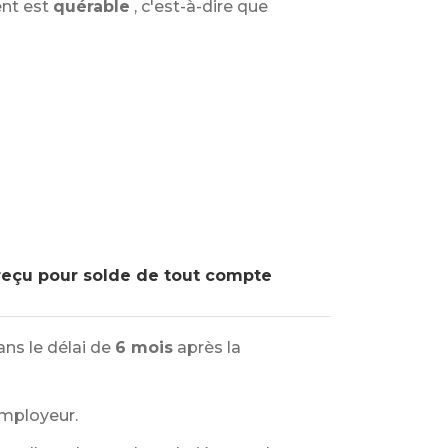
nt est
quérable
, c'est-à-dire que
e reçu pour solde de tout compte
ns le délai de
6 mois
après la
employeur.