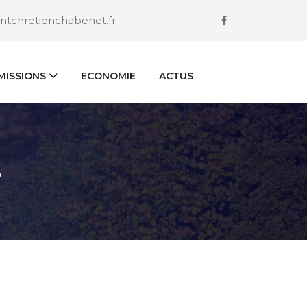
ntchretienchabenet.fr
ISSIONS
ECONOMIE
ACTUS
S