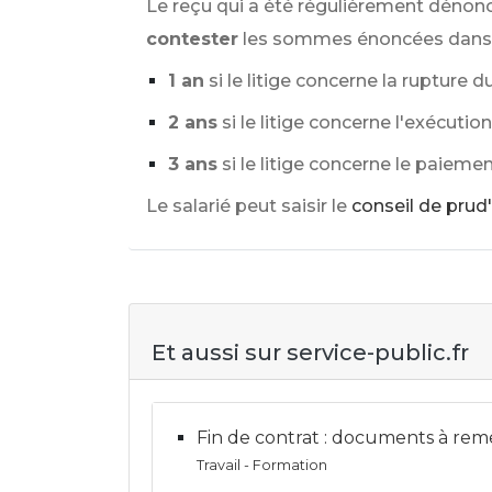
Le reçu qui a été régulièrement dénoncé
contester
les sommes énoncées dans le
1 an
si le litige concerne la rupture 
2 ans
si le litige concerne l'exécuti
3 ans
si le litige concerne le paiem
Le salarié peut saisir le
conseil de pr
Et aussi sur service-public.fr
Fin de contrat : documents à reme
Travail - Formation