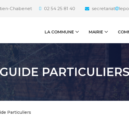
étien-Chabenet
02 54 25 81 40
secretariat
lepo
LA COMMUNE
MAIRIE
COMM
GUIDE PARTICULIER
ide Particuliers