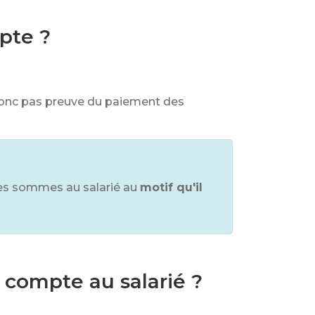
mpte ?
ait donc pas preuve du paiement des
les sommes au salarié au
motif qu'il
 compte au salarié ?