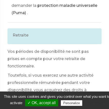
demander la
protection maladie universelle
(Puma)
.
Retraite
Vos périodes de disponibilité ne sont pas
prises en compte pour votre retraite de
fonctionnaire.
Toutefois, si vous exercez une autre activité
professionnelle rémunérée pendant votre
disponibilité, vous acquérez des droits à
This site uses cookies and gives you control over what you want t
pension auprès du régime de retraite dont
activate
✓ OK, accept all
Privacy policy
Personalize
relève cette activité.