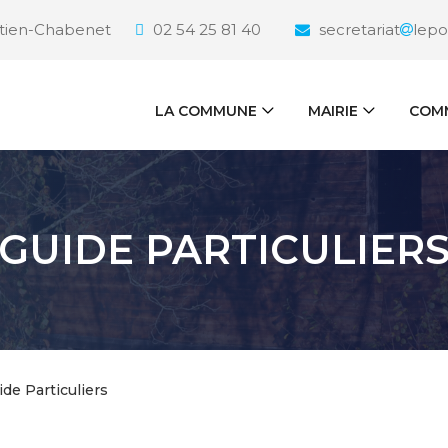
étien-Chabenet
02 54 25 81 40
secretariat
lepo
LA COMMUNE
MAIRIE
COMM
GUIDE PARTICULIER
ide Particuliers