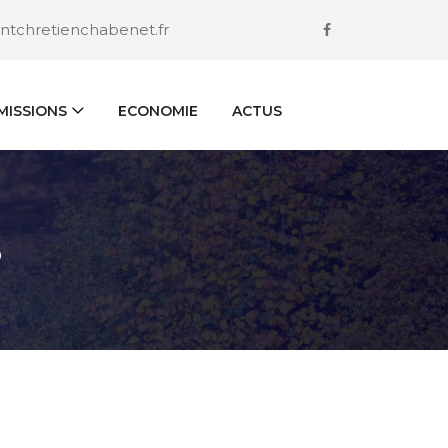
ntchretienchabenet.fr
ISSIONS
ECONOMIE
ACTUS
S