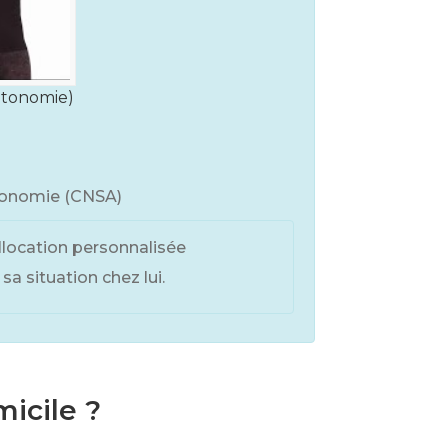
utonomie)
utonomie (CNSA)
llocation personnalisée
a situation chez lui.
micile ?