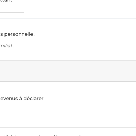
us personnelle
.
ilial
.
 revenus à déclarer