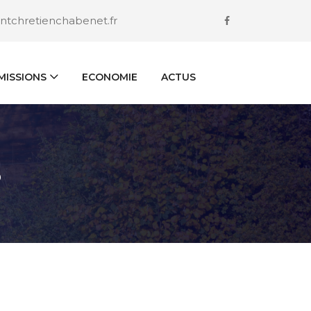
ntchretienchabenet.fr
ISSIONS
ECONOMIE
ACTUS
S