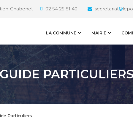
étien-Chabenet
02 54 25 81 40
secretariat
lepo
LA COMMUNE
MAIRIE
COMM
GUIDE PARTICULIER
ide Particuliers