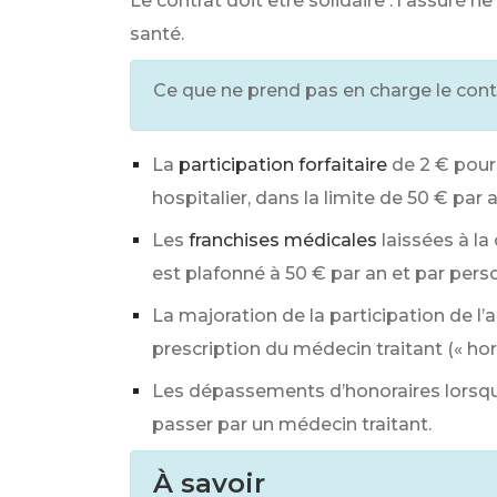
Le contrat doit être solidaire : l'assuré 
santé.
Ce que ne prend pas en charge le contr
La
participation forfaitaire
de
2 €
pour
hospitalier, dans la limite de
50 €
par 
Les
franchises médicales
laissées à la
est plafonné à
50 €
par an et par pers
La majoration de la participation de l
prescription du médecin traitant (« ho
Les dépassements d’honoraires lorsque
passer par un médecin traitant.
À savoir