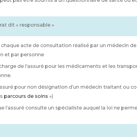
ne peut pas être soumis à un questionnaire de santé ou êt
at dit « responsable »
 chaque acte de consultation réalisé par un médecin de 
an et par personne
 charge de l’assuré pour les médicaments et les transpor
onne.
’assuré pour non désignation d’un médecin traitant ou c
rs
parcours de soins
»)
 l’assuré consulte un spécialiste auquel la loi ne per