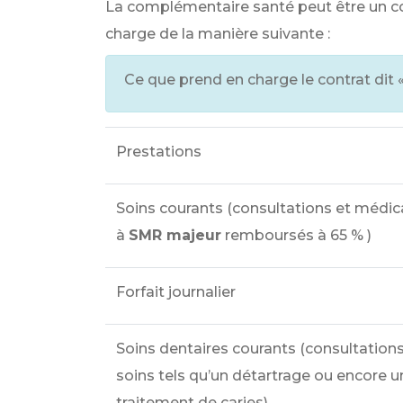
La complémentaire santé peut être un co
charge de la manière suivante :
Ce que prend en charge le contrat dit 
Prestations
Soins courants (consultations et médi
à
SMR majeur
remboursés à
65 %
)
Forfait journalier
Soins dentaires courants (consultations
soins tels qu’un détartrage ou encore u
traitement de caries)