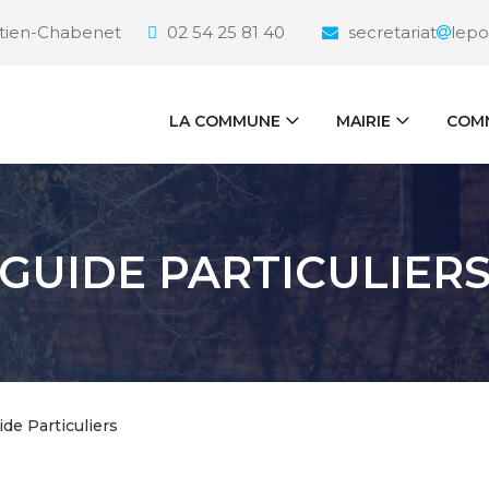
étien-Chabenet
02 54 25 81 40
secretariat
lepo
LA COMMUNE
MAIRIE
COMM
GUIDE PARTICULIER
ide Particuliers