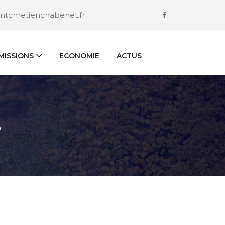
ntchretienchabenet.fr
ISSIONS
ECONOMIE
ACTUS
S