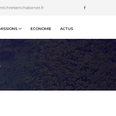
ntchretienchabenet.fr
ISSIONS
ECONOMIE
ACTUS
S