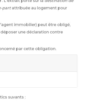
é
. L'extrait porte sur la
destination de
-part
attribuée au logement pour
 l'agent immobilier) peut être obligé,
y déposer une déclaration contre
concerné par cette obligation.
tics suvants :