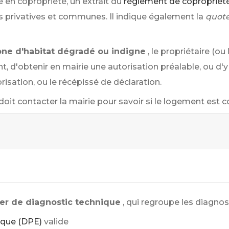
 en copropriété, un extrait du
règlement de copropriét
es privatives et communes. Il indique également la
quote
one d'habitat dégradé ou indigne
, le propriétaire (ou
t, d'obtenir en mairie une autorisation préalable, ou d'
orisation, ou le récépissé de déclaration.
doit contacter la mairie pour savoir si le logement est 
er de diagnostic technique
, qui regroupe les diagnos
ique (DPE)
valide