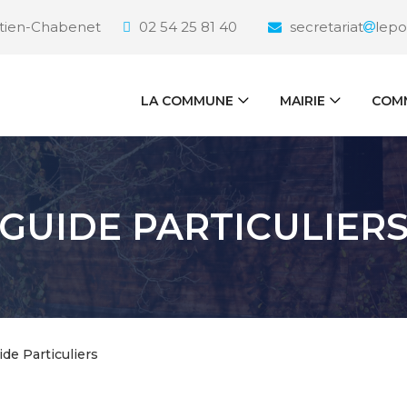
étien-Chabenet
02 54 25 81 40
secretariat
lepo
LA COMMUNE
MAIRIE
COMM
GUIDE PARTICULIER
ide Particuliers