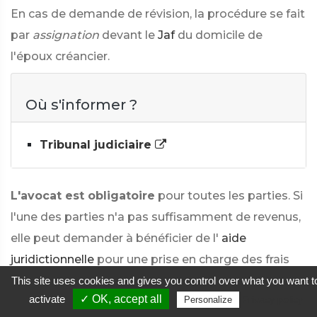
En cas de demande de révision, la procédure se fait
par
assignation
devant le
Jaf
du domicile de
l'époux créancier.
Où s'informer ?
Tribunal judiciaire
L'avocat est obligatoire
pour toutes les parties. Si
l'une des parties n'a pas suffisamment de revenus,
elle peut demander à bénéficier de l'
aide
juridictionnelle
pour une prise en charge des frais
liés à la procédure (avocat, commissaire de
This site uses cookies and gives you control over what you want t
activate
✓ OK, accept all
Privacy policy
Personalize
justice...).