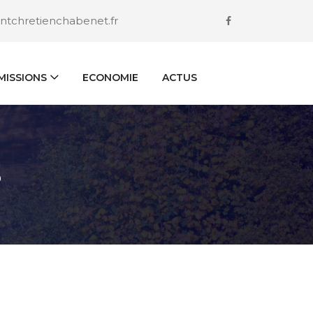
ntchretienchabenet.fr
ISSIONS
ECONOMIE
ACTUS
S