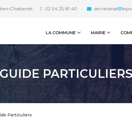
étien-Chabenet
02 54 25 81 40
secretariat
lepo
LA COMMUNE
MAIRIE
COMM
GUIDE PARTICULIER
ide Particuliers