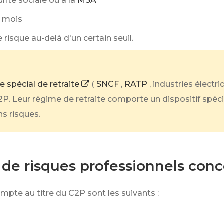
rité sociale ou à la
MSA
1 mois
risque au-delà d'un certain seuil.
e spécial de retraite
(
SNCF
,
RATP
, industries élect
C2P. Leur régime de retraite comporte un dispositif spé
s risques.
 de risques professionnels conc
mpte au titre du C2P sont les suivants :