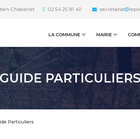
étien-Chabenet
02 54 25 81 40
secretariat
lepo
LA COMMUNE
MAIRIE
COMM
GUIDE PARTICULIER
ide Particuliers