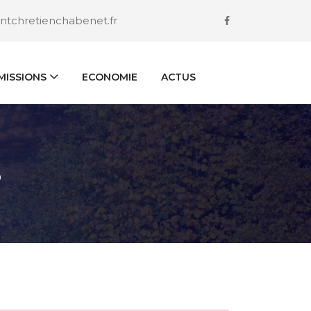
ntchretienchabenet.fr
ISSIONS
ECONOMIE
ACTUS
S