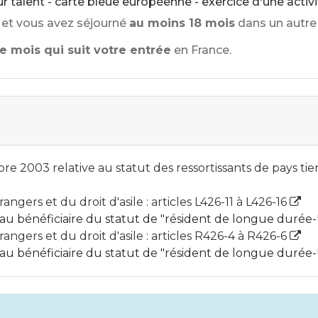
r talent - carte bleue européenne - exercice d'une activi
et vous avez séjourné
au moins 18 mois
dans un autre
e mois qui suit votre entrée
en France.
e 2003 relative au statut des ressortissants de pays ti
ngers et du droit d'asile : articles L426-11 à L426-16
 au bénéficiaire du statut de "résident de longue duré
angers et du droit d'asile : articles R426-4 à R426-6
 au bénéficiaire du statut de "résident de longue duré