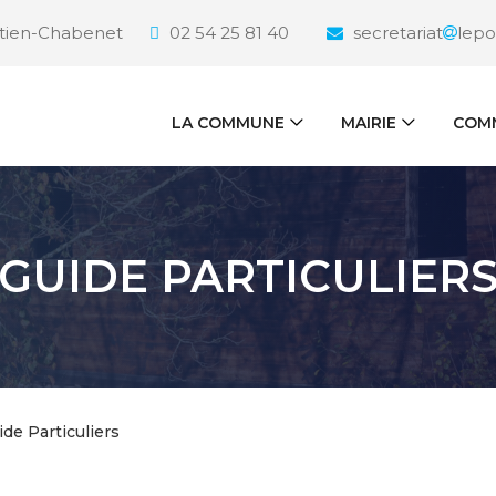
étien-Chabenet
02 54 25 81 40
secretariat
lepo
LA COMMUNE
MAIRIE
COMM
GUIDE PARTICULIER
ide Particuliers