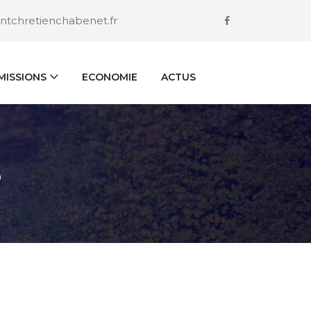
ntchretienchabenet.fr
ISSIONS
ECONOMIE
ACTUS
S