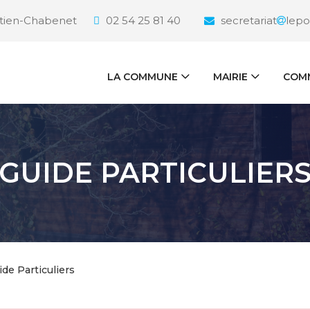
étien-Chabenet
02 54 25 81 40
secretariat
lepo
LA COMMUNE
MAIRIE
COMM
GUIDE PARTICULIER
ide Particuliers