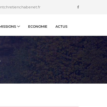
ntchretienchabenet.fr
ISSIONS
ECONOMIE
ACTUS
S