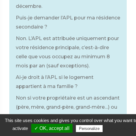
décembre.
Puis-je demander l’APL pour ma résidence
secondaire ?
Non. L’APL est attribuée uniquement pour
votre résidence principale, c’est-à-dire
celle que vous occupez au minimum 8
mois par an (sauf exceptions).
Ai-je droit à l’APL si le logement
appartient à ma famille ?
Non si votre propriétaire est un ascendant
(père, mère, grand-père, grand-mère…) ou
un descendant (enfant, petit-fils, petite-
This site uses cookies and gives you control over what you want t
fille…) de vous-même ou de votre conjoint
activate
✓ OK, accept all
Privacy policy
Personalize
ou de votre partenaire de Pacs.