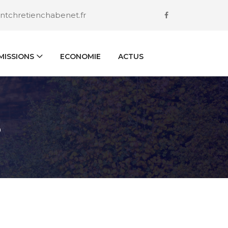
ntchretienchabenet.fr
ISSIONS
ECONOMIE
ACTUS
S