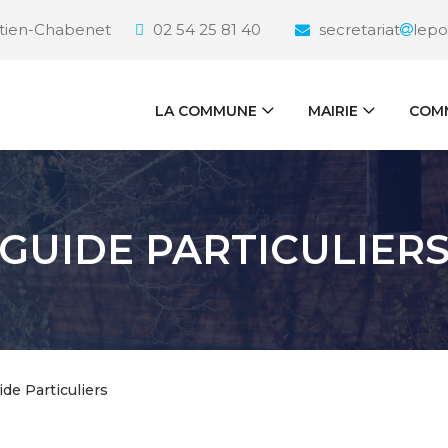
étien-Chabenet
02 54 25 81 40
secretariat
lepo
LA COMMUNE
MAIRIE
COMM
GUIDE PARTICULIER
ide Particuliers