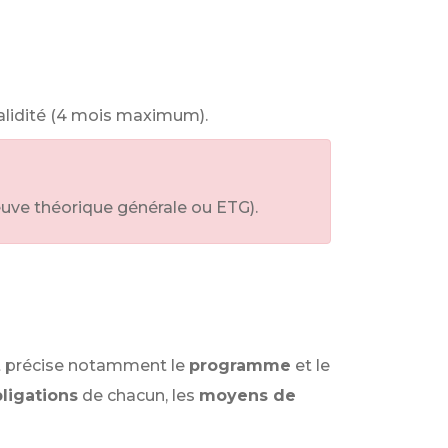
validité (4 mois maximum).
euve théorique générale ou ETG).
at précise notamment le
programme
et le
ligations
de chacun, les
moyens de