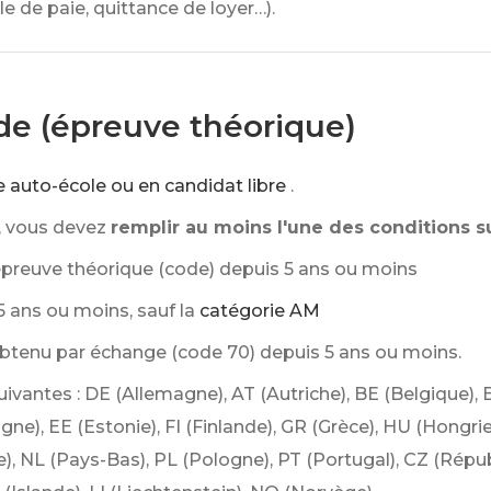
e de paie, quittance de loyer…).
de (épreuve théorique)
e auto-école ou en candidat libre
.
, vous devez
remplir au moins l'une des conditions su
'épreuve théorique (code) depuis 5 ans ou moins
 ans ou moins, sauf la
catégorie AM
obtenu par échange (code 70) depuis 5 ans ou moins.
uivantes : DE (Allemagne), AT (Autriche), BE (Belgique), 
, EE (Estonie), FI (Finlande), GR (Grèce), HU (Hongrie), IE
e), NL (Pays-Bas), PL (Pologne), PT (Portugal), CZ (Rép