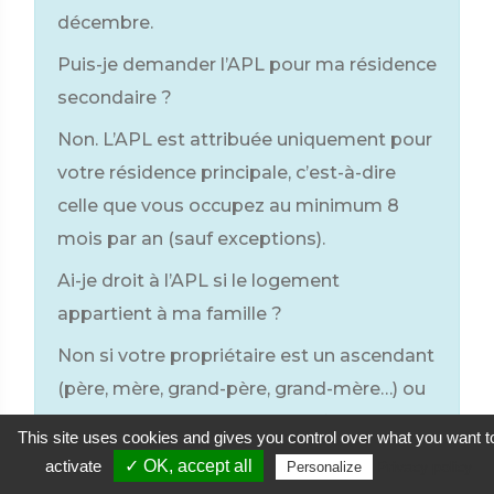
décembre.
Puis-je demander l’APL pour ma résidence
secondaire ?
Non. L’APL est attribuée uniquement pour
votre résidence principale, c’est-à-dire
celle que vous occupez au minimum 8
mois par an (sauf exceptions).
Ai-je droit à l’APL si le logement
appartient à ma famille ?
Non si votre propriétaire est un ascendant
(père, mère, grand-père, grand-mère…) ou
un descendant (enfant, petit-fils, petite-
This site uses cookies and gives you control over what you want t
fille…) de vous-même ou de votre conjoint
activate
✓ OK, accept all
Privacy policy
Personalize
ou de votre partenaire de Pacs.