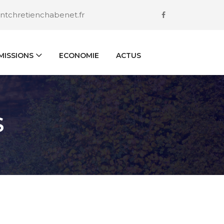
ntchretienchabenet.fr
ISSIONS
ECONOMIE
ACTUS
S