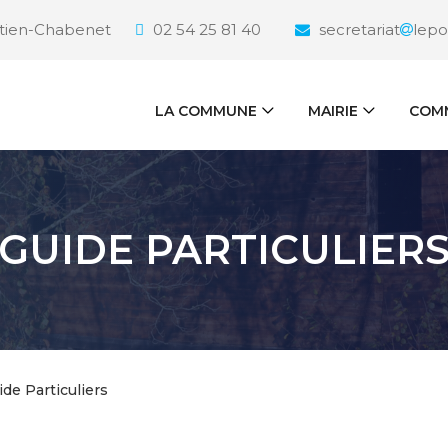
étien-Chabenet
02 54 25 81 40
secretariat
lepo
LA COMMUNE
MAIRIE
COMM
GUIDE PARTICULIER
ide Particuliers