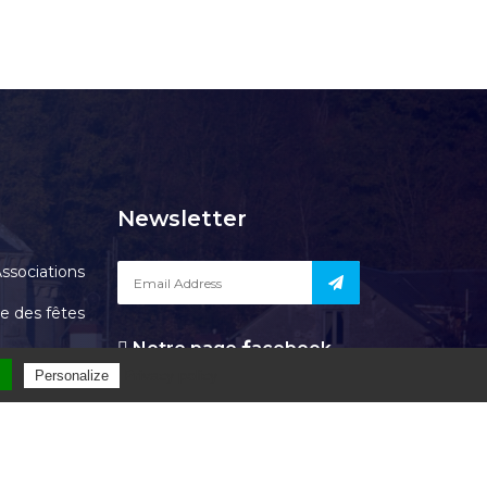
Newsletter
ssociations
le des fêtes
Notre page
acebook
Contact
l
Privacy policy
Personalize
OURGEAUD