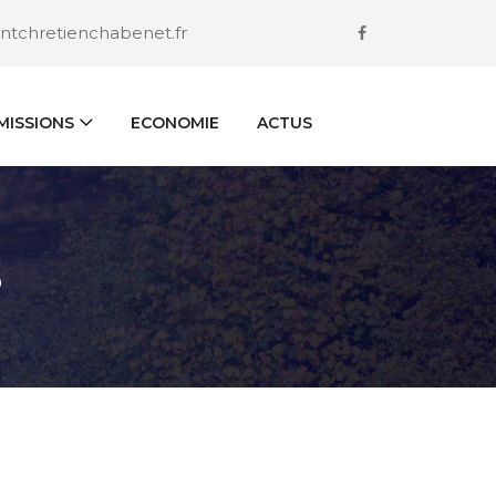
ntchretienchabenet.fr
ISSIONS
ECONOMIE
ACTUS
S