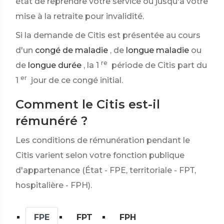
état de reprendre votre service ou jusqu'à votre
mise à la retraite pour invalidité.
Si la demande de Citis est présentée au cours
d'un
congé de maladie
, de
longue maladie
ou
re
de
longue durée
, la 1
période de Citis part du
er
1
jour de ce congé initial.
Comment le Citis est-il
rémunéré ?
Les conditions de rémunération pendant le
Citis varient selon votre fonction publique
d'appartenance (État - FPE, territoriale - FPT,
hospitalière - FPH).
FPE
FPT
FPH