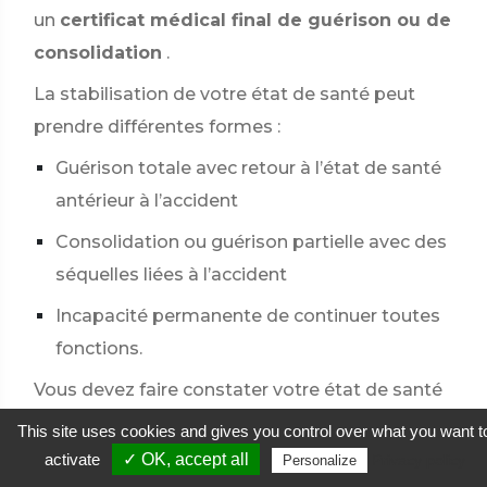
un
certificat médical final de guérison ou de
consolidation
.
La stabilisation de votre état de santé peut
prendre différentes formes :
Guérison totale avec retour à l’état de santé
antérieur à l’accident
Consolidation ou guérison partielle avec des
séquelles liées à l’accident
Incapacité permanente de continuer toutes
fonctions.
Vous devez faire constater votre état de santé
par votre médecin qui établit le certificat
This site uses cookies and gives you control over what you want t
médical final précisant votre situation.
activate
✓ OK, accept all
Privacy policy
Personalize