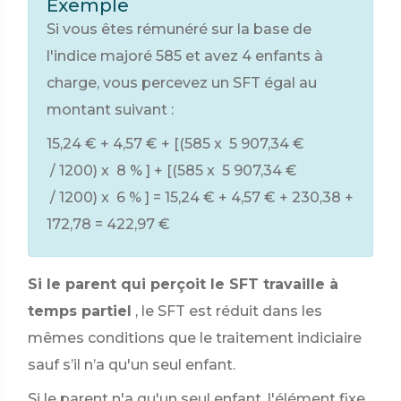
Exemple
Si vous êtes rémunéré sur la base de
l'indice majoré 585 et avez 4 enfants à
charge, vous percevez un SFT égal au
montant suivant :
15,24 €
+
4,57 €
+ [(585 x
5 907,34 €
/ 1200) x
8 %
] + [(585 x
5 907,34 €
/ 1200) x
6 %
] =
15,24 €
+
4,57 €
+ 230,38 +
172,78 =
422,97 €
Si le parent qui perçoit le SFT travaille à
temps partiel
, le SFT est réduit dans les
mêmes conditions que le traitement indiciaire
sauf s’il n’a qu'un seul enfant.
Si le parent n'a qu'un seul enfant, l'élément fixe