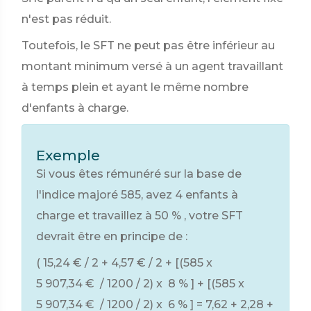
n'est pas réduit.
Toutefois, le SFT ne peut pas être inférieur au
montant minimum versé à un agent travaillant
à temps plein et ayant le même nombre
d'enfants à charge.
Exemple
Si vous êtes rémunéré sur la base de
l'indice majoré 585, avez 4 enfants à
charge et travaillez à
50 %
, votre SFT
devrait être en principe de :
(
15,24 €
/ 2 +
4,57 €
/ 2 + [(585 x
5 907,34 €
/ 1200 / 2) x
8 %
] + [(585 x
5 907,34 €
/ 1200 / 2) x
6 %
] = 7,62 + 2,28 +