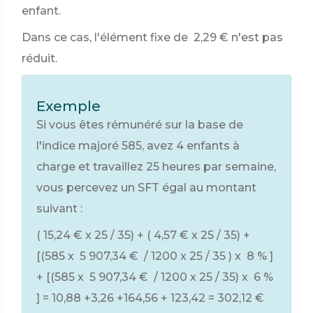
enfant.
Dans ce cas, l'élément fixe de
2,29 €
n'est pas
réduit.
Exemple
Si vous êtes rémunéré sur la base de
l'indice majoré 585, avez 4 enfants à
charge et travaillez 25 heures par semaine,
vous percevez un SFT égal au montant
suivant :
(
15,24 €
x 25 / 35) + (
4,57 €
x 25 / 35) +
[(585 x
5 907,34 €
/ 1200 x 25 / 35 ) x
8 %
]
+ [(585 x
5 907,34 €
/ 1200 x 25 / 35) x
6 %
] = 10,88 +3,26 +164,56 + 123,42 =
302,12 €