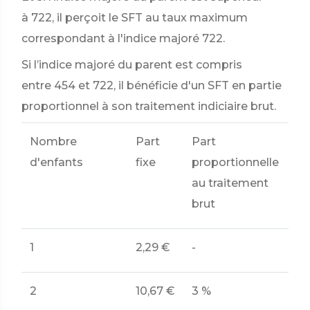
à 722, il perçoit le SFT au taux maximum
correspondant à l'indice majoré 722.
Si l’indice majoré du parent est compris
entre 454 et 722, il bénéficie d'un SFT en partie
proportionnel à son traitement indiciaire brut.
Nombre
Part
Part
M
d'enfants
fixe
proportionnelle
me
au traitement
brut
1
2,29 €
-
2,
2
10,67 €
3 %
77