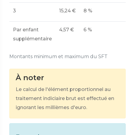
3
15,24 €
8 %
19
Par enfant
4,57 €
6 %
13
supplémentaire
Montants minimum et maximum du SFT
À noter
Le calcul de l'élément proportionnel au
traitement indiciaire brut est effectué en
ignorant les millièmes d'euro.