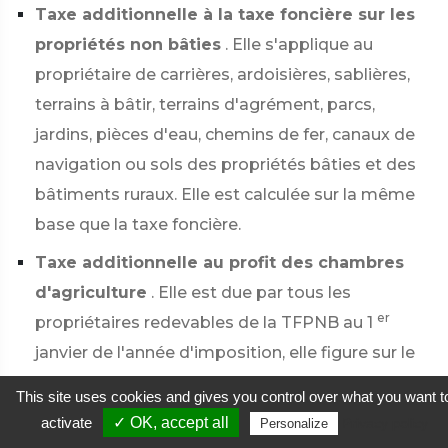
Taxe additionnelle à la taxe foncière sur les
propriétés non bâties
. Elle s'applique au
propriétaire de carrières, ardoisières, sablières,
terrains à bâtir, terrains d'agrément, parcs,
jardins, pièces d'eau, chemins de fer, canaux de
navigation ou sols des propriétés bâties et des
bâtiments ruraux. Elle est calculée sur la même
base que la taxe foncière.
Taxe additionnelle au profit des chambres
d'agriculture
. Elle est due par tous les
er
propriétaires redevables de la TFPNB au 1
janvier de l'année d'imposition, elle figure sur le
même avis d'imposition. Elle est calculée sur la
This site uses cookies and gives you control over what you want t
même base que la taxe foncière. Ainsi, elle est
activate
✓ OK, accept all
Privacy policy
Personalize
due à raison de tous les propriétés imposées à la