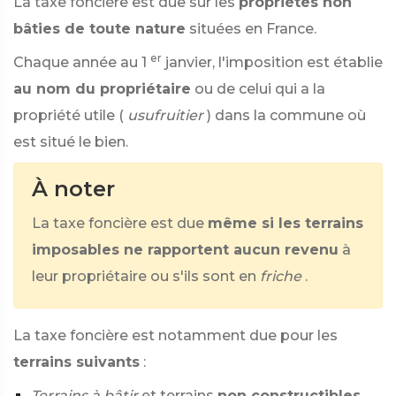
La taxe foncière est due sur les
propriétés non
bâties de toute nature
situées en France.
er
Chaque année au 1
janvier, l'imposition est établie
au nom du propriétaire
ou de celui qui a la
propriété utile (
usufruitier
) dans la commune où
est situé le bien.
À noter
La taxe foncière est due
même si les terrains
imposables ne rapportent aucun revenu
à
leur propriétaire ou s'ils sont en
friche
.
La taxe foncière est notamment due pour les
terrains suivants
:
Terrains à bâtir
et terrains
non constructibles