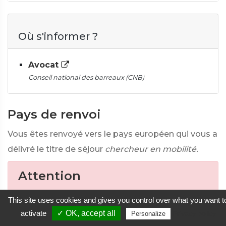
Où s'informer ?
Avocat
Conseil national des barreaux (CNB)
Pays de renvoi
Vous êtes renvoyé vers le pays européen qui vous a
délivré le titre de séjour
chercheur en mobilité.
Attention
Dans certains cas, le préfet peut également
This site uses cookies and gives you control over what you want t
prononcer une interdiction de circulation sur le
activate
✓ OK, accept all
Privacy policy
Personalize
territoire français pour une durée de 3 ans