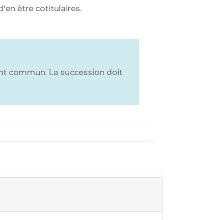
en être cotitulaires.
ent commun. La succession doit