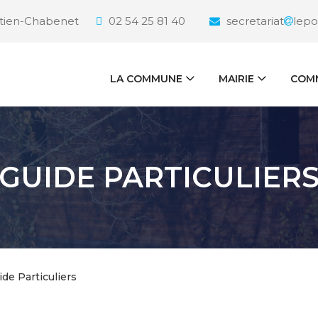
étien-Chabenet
02 54 25 81 40
secretariat
lepo
LA COMMUNE
MAIRIE
COMM
GUIDE PARTICULIER
ide Particuliers