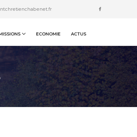
ntchretienchabenet.fr
ISSIONS
ECONOMIE
ACTUS
S