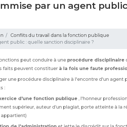
ommise par un agent public 
on
Conflits du travail dans la fonction publique
t public : quelle sanction disciplinaire ?
onctions peut conduire à une
procédure disciplinaire
s faits peuvent constituer
à la fois une faute professi
ager une procédure disciplinaire à l'encontre d'un agen
s :
xercice d'une fonction publique
, l'honneur profession
nt supérieur, auteur d’un plagiat, porte atteinte à la r
l appartient)
tion de l'administration
et jette le discrédit sur la fo