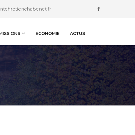
ntchretienchabenet.fr
ISSIONS
ECONOMIE
ACTUS
S