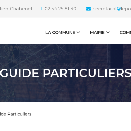
étien-Chabenet
02 54 25 81 40
secretariat
lepo
LA COMMUNE
MAIRIE
COMM
GUIDE PARTICULIER
ide Particuliers