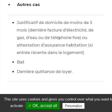
Autres cas
Justificatif de domicile de moins de 3
mois (dernière facture d'électricité, de
gaz, d'eau ou de téléphone fixe) ou
attestation d'assurance habitation (si
entrée récente dans le logement)
Bail
Dernière quittance de loyer.
Transmettre votre dossier
This site uses cookies and gives you control over what you want t
activate
✓ OK, accept all
Privacy policy
à l'Office français de
Personalize