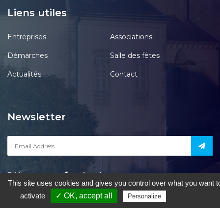
Liens utiles
Entreprises
Associations
Démarches
Salle des fêtes
Actualités
Contact
Newsletter
Notre page
acebook
This site uses cookies and gives you control over what you want t
activate
✓ OK, accept all
Privacy policy
Personalize
le Pont-Chrétien-Chabenet
|
Mentions Légales
|
Accessibilité
|
Une