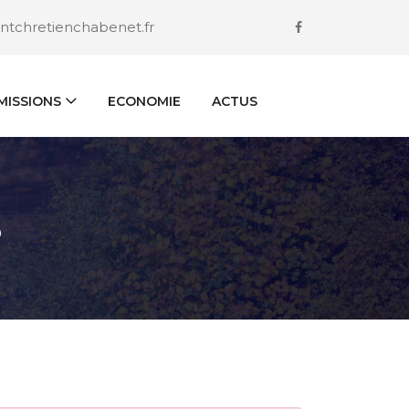
ntchretienchabenet.fr
ISSIONS
ECONOMIE
ACTUS
S