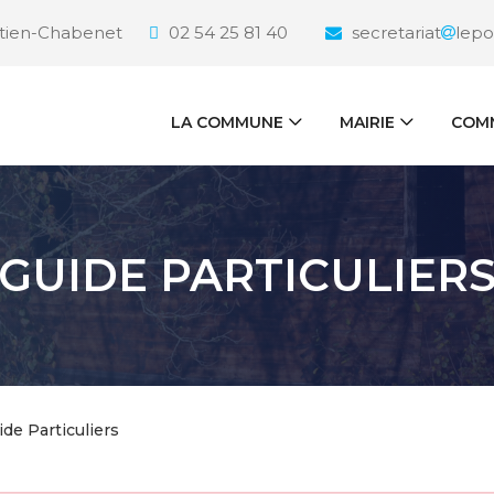
étien-Chabenet
02 54 25 81 40
secretariat
lepo
LA COMMUNE
MAIRIE
COMM
GUIDE PARTICULIER
ide Particuliers