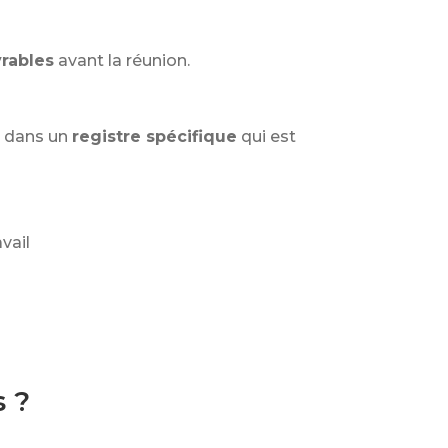
vrables
avant la réunion.
s dans un
registre spécifique
qui est
vail
s ?