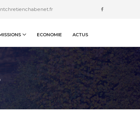
ntchretienchabenet.fr
ISSIONS
ECONOMIE
ACTUS
S