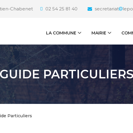
étien-Chabenet
02 54 25 81 40
secretariat
lepo
LA COMMUNE
MAIRIE
COMM
GUIDE PARTICULIER
ide Particuliers