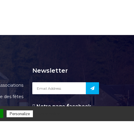
Newsletter
ssociations
le des fêtes
Notre page
acebook
Contact
l
Privacy policy
Personalize