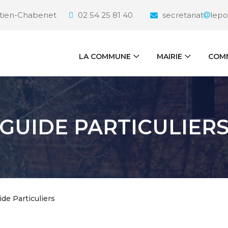
étien-Chabenet
02 54 25 81 40
secretariat
lepo
LA COMMUNE
MAIRIE
COMM
GUIDE PARTICULIER
ide Particuliers