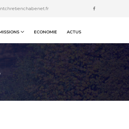
ntchretienchabenet.fr
ISSIONS
ECONOMIE
ACTUS
S