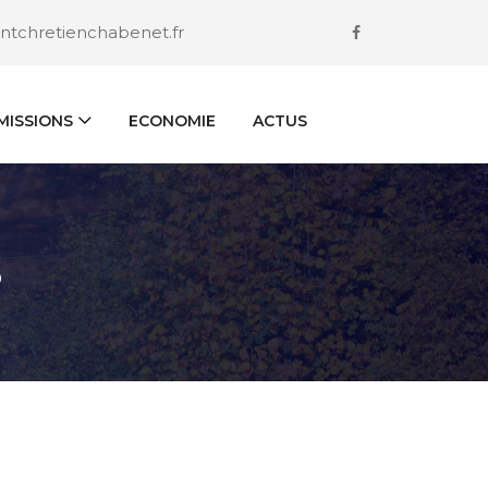
ntchretienchabenet.fr
ISSIONS
ECONOMIE
ACTUS
S