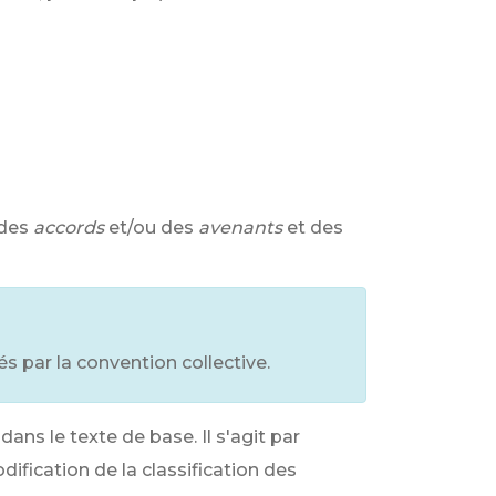
 des
accords
et/ou des
avenants
et des
tés par la convention collective.
ans le texte de base. Il s'agit par
ification de la classification des