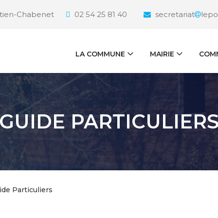
étien-Chabenet
02 54 25 81 40
secretariat
lepo
LA COMMUNE
MAIRIE
COMM
GUIDE PARTICULIER
ide Particuliers