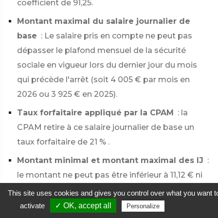
coefficient de 91,25.
Montant maximal du salaire journalier de
base
: Le salaire pris en compte ne peut pas
dépasser le plafond mensuel de la sécurité
sociale en vigueur lors du dernier jour du mois
qui précède l'arrêt (soit
4 005 €
par mois en
2026 ou
3 925 €
en 2025).
Taux forfaitaire appliqué par la CPAM
: la
CPAM retire à ce salaire journalier de base un
taux forfaitaire de
21 %
.
Montant minimal et montant maximal des IJ
:
le montant ne peut pas être inférieur à
11,12 €
ni
supérieur à
104,02 €
par jour.
This site uses cookies and gives you control over what you want t
activate
✓ OK, accept all
Privacy policy
Personalize
Un
simulateur
vous permet d'estimer le montant